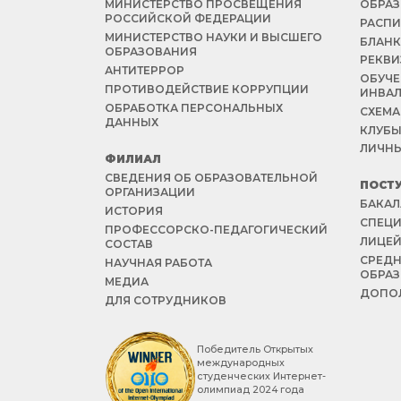
МИНИСТЕРСТВО ПРОСВЕЩЕНИЯ
ОБРАЗ
РОССИЙСКОЙ ФЕДЕРАЦИИ
РАСПИ
МИНИСТЕРСТВО НАУКИ И ВЫСШЕГО
БЛАНК
ОБРАЗОВАНИЯ
РЕКВИ
АНТИТЕРРОР
ОБУЧЕ
ПРОТИВОДЕЙСТВИЕ КОРРУПЦИИ
ИНВА
ОБРАБОТКА ПЕРСОНАЛЬНЫХ
СХЕМА
ДАННЫХ
КЛУБЫ
ЛИЧНЫ
ФИЛИАЛ
СВЕДЕНИЯ ОБ ОБРАЗОВАТЕЛЬНОЙ
ПОСТ
ОРГАНИЗАЦИИ
БАКАЛ
ИСТОРИЯ
СПЕЦИ
ПРОФЕССОРСКО-ПЕДАГОГИЧЕСКИЙ
ЛИЦЕ
СОСТАВ
СРЕД
НАУЧНАЯ РАБОТА
ОБРА
МЕДИА
ДОПОЛ
ДЛЯ СОТРУДНИКОВ
Победитель Открытых
международных
студенческих Интернет-
олимпиад 2024 года