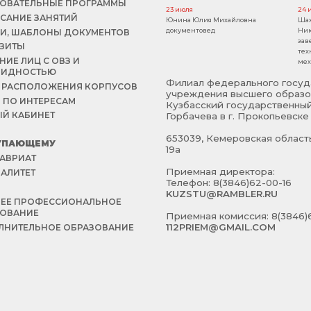
ОВАТЕЛЬНЫЕ ПРОГРАММЫ
23 июля
24 
САНИЕ ЗАНЯТИЙ
Юнина Юлия Михайловна
Шах
документовед
Ник
И, ШАБЛОНЫ ДОКУМЕНТОВ
зав
ЗИТЫ
тех
НИЕ ЛИЦ С ОВЗ И
мех
ЛИДНОСТЬЮ
Филиал федерального госуд
 РАСПОЛОЖЕНИЯ КОРПУСОВ
учреждения высшего образо
 ПО ИНТЕРЕСАМ
Кузбасский государственный
Й КАБИНЕТ
Горбачева в г. Прокопьевске
653039, Кемеровская область 
УПАЮЩЕМУ
19а
АВРИАТ
Приемная директора:
АЛИТЕТ
Телефон: 8(3846)62-00-16
Й
KUZSTU@RAMBLER.RU
НЕЕ ПРОФЕССИОНАЛЬНОЕ
ЗОВАНИЕ
Приемная комиссия: 8(3846)6
112PRIEM@GMAIL.COM
НИТЕЛЬНОЕ ОБРАЗОВАНИЕ