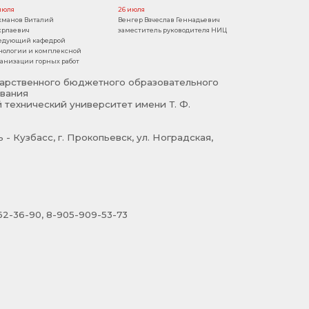
июля
26 июля
манов Виталий
Венгер Вячеслав Геннадьевич
рлаевич
заместитель руководителя НИЦ
едующий кафедрой
нологии и комплексной
анизации горных работ
арственного бюджетного образовательного
вания
 технический университет имени Т. Ф.
- Кузбасс, г. Прокопьевск, ул. Ноградская,
2-36-90, 8-905-909-53-73