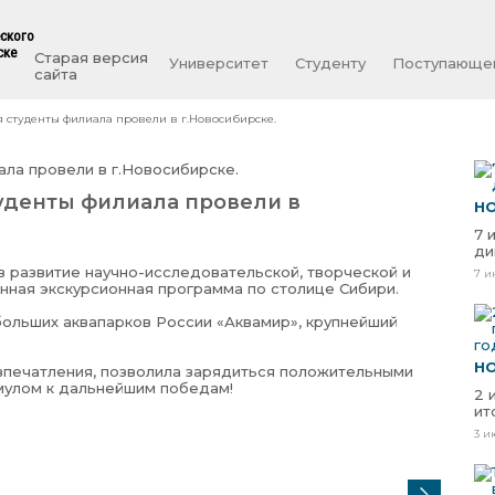
еского
ске
Старая версия
Университет
Студенту
Поступающе
сайта
 студенты филиала провели в г.Новосибирске.
уденты филиала провели в
Н
7 
ди
 в развитие научно-исследовательской, творческой и
7 и
ная экскурсионная программа по столице Сибири.
больших аквапарков России «Аквамир», крупнейший
Н
впечатления, позволила зарядиться положительными
мулом к дальнейшим победам!
2 
ит
3 и