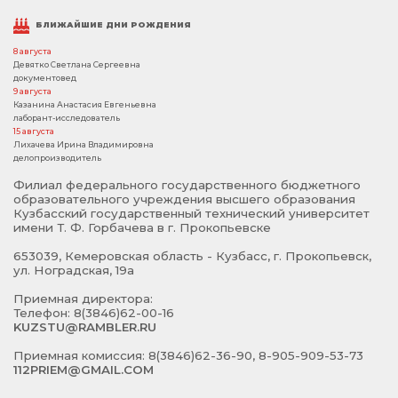
БЛИЖАЙШИЕ ДНИ РОЖДЕНИЯ
8 августа
Девятко Светлана Сергеевна
документовед
9 августа
Казанина Анастасия Евгеньевна
лаборант-исследователь
15 августа
Лихачева Ирина Владимировна
делопроизводитель
Филиал федерального государственного бюджетного
образовательного учреждения высшего образования
Кузбасский государственный технический университет
имени Т. Ф. Горбачева в г. Прокопьевске
653039, Кемеровская область - Кузбасс, г. Прокопьевск,
ул. Ноградская, 19а
Приемная директора:
Телефон: 8(3846)62-00-16
KUZSTU@RAMBLER.RU
Приемная комиссия: 8(3846)62-36-90, 8-905-909-53-73
112PRIEM@GMAIL.COM