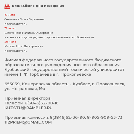
БЛИЖАЙШИЕ ДНИ РОЖДЕНИЯ
16 июля
Семенова Ольга Сергеевна
преподаватель
17 июля
Шахманова Наталья Альбертовна
начальник отдела среднего профессионального образования
20 июля
Мягких Илья Дмитриевич
преподаватель
Филиал федерального государственного бюджетного
образовательного учреждения высшего образования
Кузбасский государственный технический университет
имени Т. Ф. Горбачева в г. Прокопьевске
653039, Кемеровская область - Кузбасс, г. Прокопьевск,
ул. Ноградская, 19а
Приемная директора:
Телефон: 8(3846)62-00-16
KUZSTU@RAMBLER.RU
Приемная комиссия: 8(3846)62-36-90, 8-905-909-53-73
112PRIEM@GMAIL.COM