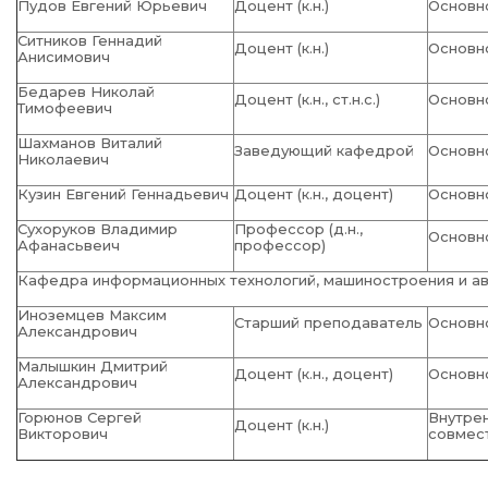
Пудов Евгений Юрьевич
Доцент (к.н.)
Основн
Ситников Геннадий
Доцент (к.н.)
Основн
Анисимович
Бедарев Николай
Доцент (к.н., ст.н.с.)
Основн
Тимофеевич
Шахманов Виталий
Заведующий кафедрой
Основн
Николаевич
Кузин Евгений Геннадьевич
Доцент (к.н., доцент)
Основн
Сухоруков Владимир
Профессор (д.н.,
Основн
Афанасьвеич
профессор)
Кафедра информационных технологий, машиностроения и а
Иноземцев Максим
Старший преподаватель
Основн
Александрович
Малышкин Дмитрий
Доцент (к.н., доцент)
Основн
Александрович
Горюнов Сергей
Внутре
Доцент (к.н.)
Викторович
совмес