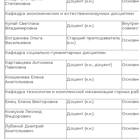
Доцент (к.н.)
Основн
Степановна
Кафедра экономических и естественнонаучных дисциплин
Кулай Светлана
Внутре
Доцент (к.н.)
Владимировна
совмес
Богданова Ольга
Старший преподаватель
Основн
Васильевна
(к.н.)
Кафедра социально-гуманитарных дисциплин
Картавцева Антонина
Доцент (к.н., доцент)
Основн
Павловна
Кокшенева Елена
Доцент (к.н.)
Основн
Анатольевна
Кафедра технологии и комплексной механизации горных ра
Емец Елена Викторовна
Доцент (к.н.)
Основн
Кожухов Леонид
Доцент (к.н.)
Основн
Федорович
Лубяной Дмитрий
Доцент (к.н.)
Основн
Анатольевич