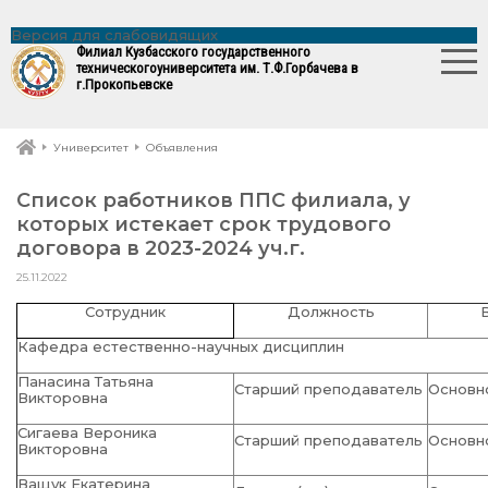
Версия для слабовидящих
Филиал Кузбасского государственного
технического
университета им. Т.Ф.Горбачева в
г.Прокопьевске
Университет
Объявления
Список работников ППС филиала, у
которых истекает срок трудового
договора в 2023-2024 уч.г.
25.11.2022
Сотрудник
Должность
Кафедра естественно-научных дисциплин
Панасина Татьяна
Старший преподаватель
Основн
Викторовна
Сигаева Вероника
Старший преподаватель
Основн
Викторовна
Ващук Екатерина