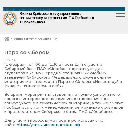
Версия для слабовидящих
Филиал Кузбасского государственного
технического
университета им. Т.Ф.Горбачева в
г.Прокопьевске
Университет
Объявления
Пара со Сбером
11.02.2021
12 февраля с 11:00 до 12:30 в честь Дня студента
Сибирский банк ПАО «Сбербанк» организует для
студентов высших и средне-специальных учебных
заведений Сибирского Федерального округа онлайн
мероприятие – телемост «Пара со Сбером: «Инвестируй в
финансы. Инвестируй в себя».
Во время мероприятия студенты не только узнают много
нового и интересного по теме инвестирования, но и
примут участие в тематической викторине, а так же смогут
пообщаться с топ - менеджерами региональных филиалов
и председателем Сибирского банка ПАО «Сбербанк».
Для участия необходимо пройти регистрацию на
сайте
https://учись-инвестировать.рф