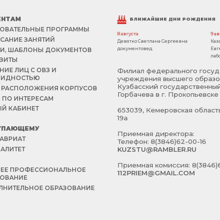
ЕНТАМ
БЛИЖАЙШИЕ ДНИ РОЖДЕНИЯ
ОВАТЕЛЬНЫЕ ПРОГРАММЫ
8 августа
9 а
САНИЕ ЗАНЯТИЙ
Девятко Светлана Сергеевна
Каз
документовед
Евг
И, ШАБЛОНЫ ДОКУМЕНТОВ
лаб
ЗИТЫ
НИЕ ЛИЦ С ОВЗ И
Филиал федерального госуд
ЛИДНОСТЬЮ
учреждения высшего образо
Кузбасский государственный
 РАСПОЛОЖЕНИЯ КОРПУСОВ
Горбачева в г. Прокопьевске
 ПО ИНТЕРЕСАМ
Й КАБИНЕТ
653039, Кемеровская область 
19а
УПАЮЩЕМУ
Приемная директора:
АВРИАТ
Телефон: 8(3846)62-00-16
АЛИТЕТ
KUZSTU@RAMBLER.RU
Й
Приемная комиссия: 8(3846)6
НЕЕ ПРОФЕССИОНАЛЬНОЕ
112PRIEM@GMAIL.COM
ЗОВАНИЕ
НИТЕЛЬНОЕ ОБРАЗОВАНИЕ