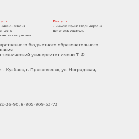
вгуста
15 августа
анина Анастасия
Лихачева Ирина Владимировна
еньевна
делопроизводитель
орант-исследователь
арственного бюджетного образовательного
вания
 технический университет имени Т. Ф.
- Кузбасс, г. Прокопьевск, ул. Ноградская,
2-36-90, 8-905-909-53-73