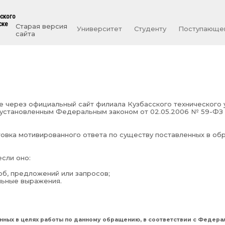
еского
ске
Старая версия
Университет
Студенту
Поступающе
сайта
 через официальный сайт филиала Кузбасского технического у
, установленным Федеральным законом от 02.05.2006 № 59-Ф
овка мотивированного ответа по существу поставленных в об
сли оно:
об, предложений или запросов;
льные выражения.
нных в целях работы по данному обращению, в соответствии с Федера