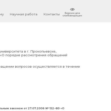
Версия для
му
Научная работа
Контакты
слабовидящих
ниверситета в г. Прокопьевске,
З «О порядке рассмотрения обращений
ращении вопросов осуществляется в течение
льным законом от 27.07.2006 № 152-ФЗ «О