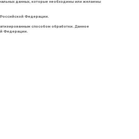
ональных данных, которые необходимы или желаемы
м Российской Федерации.
матизированным способом обработки. Данное
ой Федерации.