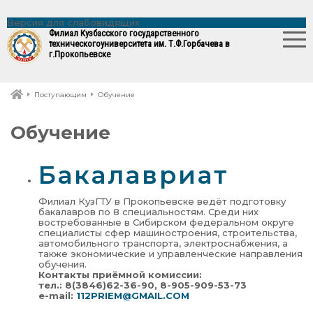
Версия для слабовидящих
Филиал Кузбасского государственного
технического
университета им. Т.Ф.Горбачева в
г.Прокопьевске
Поступающим
Обучение
Обучение
Бакалавриат
Филиал КузГТУ в Прокопьевске ведёт подготовку
бакалавров по 8 специальностям. Среди них
востребованные в Сибирском федеральном округе
специалисты сфер машиностроения, строительства,
автомобильного транспорта, электроснабжения, а
также экономические и управленческие направления
обучения.
Контакты приёмной комиссии:
тел.: 8(3846)62-36-90, 8-905-909-53-73
e-mail:
112PRIEM@GMAIL.COM