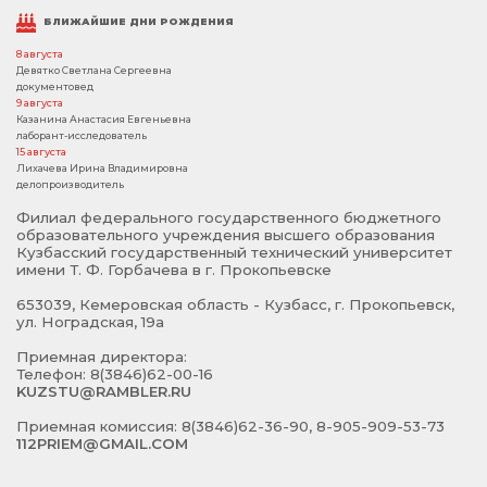
БЛИЖАЙШИЕ ДНИ РОЖДЕНИЯ
8 августа
Девятко Светлана Сергеевна
документовед
9 августа
Казанина Анастасия Евгеньевна
лаборант-исследователь
15 августа
Лихачева Ирина Владимировна
делопроизводитель
Филиал федерального государственного бюджетного
образовательного учреждения высшего образования
Кузбасский государственный технический университет
имени Т. Ф. Горбачева в г. Прокопьевске
653039, Кемеровская область - Кузбасс, г. Прокопьевск,
ул. Ноградская, 19а
Приемная директора:
Телефон: 8(3846)62-00-16
KUZSTU@RAMBLER.RU
Приемная комиссия: 8(3846)62-36-90, 8-905-909-53-73
112PRIEM@GMAIL.COM