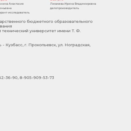
анина Анастасия
Лихачева Ирина Владимировна
еньевна
делопроизводитель
орант-исследователь
арственного бюджетного образовательного
вания
 технический университет имени Т. Ф.
- Кузбасс, г. Прокопьевск, ул. Ноградская,
2-36-90, 8-905-909-53-73