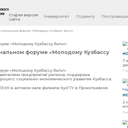
еского
ске
Старая версия
Университет
Студенту
Поступающе
сайта
егиональном форуме «Молодому Кузбассу быть!».
ональном форуме «Молодому Кузбассу
Н
7 
ди
орум «Молодому Кузбассу быть!».
7 и
авителями предприятий региона, поддержка
роцесс социально-экономического развития Кузбасса.
 13:00 в актовом зале филиала КузГТУ в Прокопьевске.
Н
2 
ит
3 и