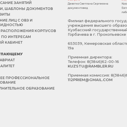
САНИЕ ЗАНЯТИЙ
Девятко Светлана Сергеевна
Каз
документовед
Евг
И, ШАБЛОНЫ ДОКУМЕНТОВ
лаб
ЗИТЫ
НИЕ ЛИЦ С ОВЗ И
Филиал федерального госуд
ЛИДНОСТЬЮ
учреждения высшего образо
Кузбасский государственный
 РАСПОЛОЖЕНИЯ КОРПУСОВ
Горбачева в г. Прокопьевске
 ПО ИНТЕРЕСАМ
Й КАБИНЕТ
653039, Кемеровская область 
19а
УПАЮЩЕМУ
Приемная директора:
АВРИАТ
Телефон: 8(3846)62-00-16
АЛИТЕТ
KUZSTU@RAMBLER.RU
Й
Приемная комиссия: 8(3846)6
НЕЕ ПРОФЕССИОНАЛЬНОЕ
112PRIEM@GMAIL.COM
ЗОВАНИЕ
НИТЕЛЬНОЕ ОБРАЗОВАНИЕ