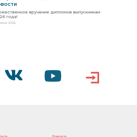
ОВОСТИ
ржественное вручение дипломов выпускникам
26 года!
июня 2026
VK
YOUTUBE
ВХОД
вгуста
15 августа