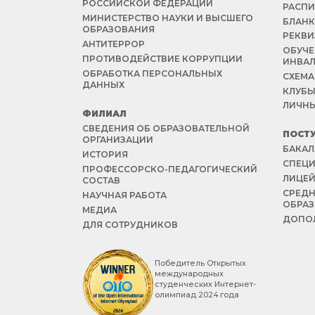
РОССИЙСКОЙ ФЕДЕРАЦИИ
РАСПИ
МИНИСТЕРСТВО НАУКИ И ВЫСШЕГО
БЛАНК
ОБРАЗОВАНИЯ
РЕКВИ
АНТИТЕРРОР
ОБУЧЕ
ПРОТИВОДЕЙСТВИЕ КОРРУПЦИИ
ИНВА
ОБРАБОТКА ПЕРСОНАЛЬНЫХ
СХЕМА
ДАННЫХ
КЛУБЫ
ЛИЧНЫ
ФИЛИАЛ
СВЕДЕНИЯ ОБ ОБРАЗОВАТЕЛЬНОЙ
ПОСТ
ОРГАНИЗАЦИИ
БАКАЛ
ИСТОРИЯ
СПЕЦИ
ПРОФЕССОРСКО-ПЕДАГОГИЧЕСКИЙ
ЛИЦЕ
СОСТАВ
СРЕД
НАУЧНАЯ РАБОТА
ОБРА
МЕДИА
ДОПОЛ
ДЛЯ СОТРУДНИКОВ
Победитель Открытых
международных
студенческих Интернет-
олимпиад 2024 года